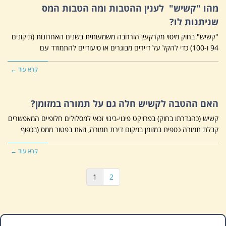
מהו "קשיש" לענין ההטבות ומה הטבות המס
שניתנות לו?
"קשיש" בחוק מיסוי מקרקעין הורחבה משמעותית בשנים האחרונות (תיקונים
94 ו-100) כדי להקל על דיירים מבוגרים או סיעודיים להתמודד עם
קרא עוד ←
האם ההטבה לקשיש חלה גם על תמורה במזומן?
קשיש (כהגדרתו בחוק) בפרויקט פינוי-בינוי זכאי למסלולים חלופיים המאפשרים
קבלת תמורה כספית במזומן במקום דירת תמורה, וזאת בפטור ממס (בכפוף
קרא עוד ←
1
2