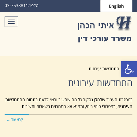
טלפון:
03-7538811
English
תפריט
פתח סרגל נגישות
ראשי
»
התחדשות עירונית
התחדשות עירונית
במסגרת העמוד שלהלן נסקור כל מה שחשוב ורצוי לדעת בתחום ההתחדשות
העירונית, במסלולי פינוי בינוי, ותמ"א 38 המרוכזים בשאלות ותשובות
קרא עוד ←