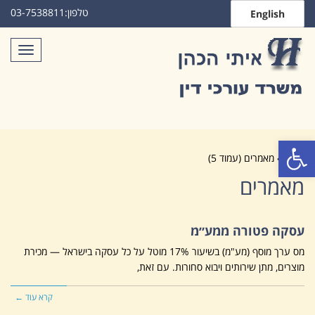
טלפון:
03-7538811
English
תפריט
פתח סרגל נגישות
ראשי
»
מאמרים (עמוד 5)
מאמרים
עסקה פטורה ממע״מ
מס ערך מוסף (מע"מ) בשיעור 17% מוטל על כל עסקה בישראל — מכירת
מוצרים, מתן שירותים ויבוא סחורות. עם זאת,
קרא עוד ←