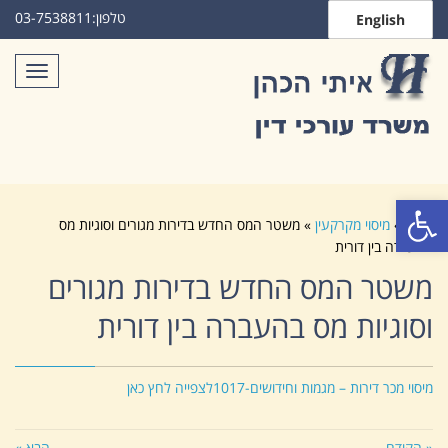
טלפון:
03-7538811
English
תפריט
פתח סרגל נגישות
ראשי
»
מיסוי מקרקעין
»
משטר המס החדש בדירות מגורים וסוגיות מס
בהעברה בין דורית
משטר המס החדש בדירות מגורים
וסוגיות מס בהעברה בין דורית
מיסוי מכר דירות – מגמות וחידושים-1017
לצפייה לחץ כאן
« הקודם
הבא »