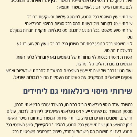
איתי הכהן, עו"ד מיסוי בינלאומי ומייסד המשרד. בין יתר השירותים המוצעים
לכם בתחום המיסוי הבינלאומי במשרד תמצאו:
שירותי ייעוץ משפטי בכל הנוגע למימון פעילויות והשקעות בחו"ל
שירותי ייצוג לקוחות מול רשויות המס בכל סוגיות המיסוי הבינלאומי
שירותי סיוע משפטי בכל הנוגע לתכנוני מס בינלאומי והקמת חברות במקלט
מס
ליווי משפטי בכל הנוגע לפתיחת חשבון בנק בחו"ל וייעוץ מקצועי בנוגע
להשלכות המיסוי.
הסדרת מיסוי הכנסות לא מדווחות של נישומים בארץ ובחו"ל כלפי רשות
המיסים במסגרת הליכי גילוי מרצון.
ועוד מגוון נרחב של שירותי ייעוץ משפטיים המיועדים לחברות ישראליות ואנשי
עסקים ישראליים הממקדים את פעילותם העסקית מחוץ לגבולות ישראל.
שירותי מיסוי בינלאומי גם ליחידים
כמשרד עו"ד מיסוי בינלאומי מוביל בתחומו, במשרד עורכי הדין-איתי הכהן,
מספק המשרד גם שירותי ייעוץ מס בינלאומי המיועדים ליחידים, לרבות, עולים
חדשים, תושבים חוזרים וכדומה. בין יתר שירותי המשרד בתחום המיסוי האישי
ניתן למצוא: מתן שירותי ייעוץ בכל הנוגע להליכי "רילוקיישן", סיוע משפטי בכל
הנוגע לענייני תושבות מס בישראל ובחו"ל, טיפול במסמכים משפטיים בכל