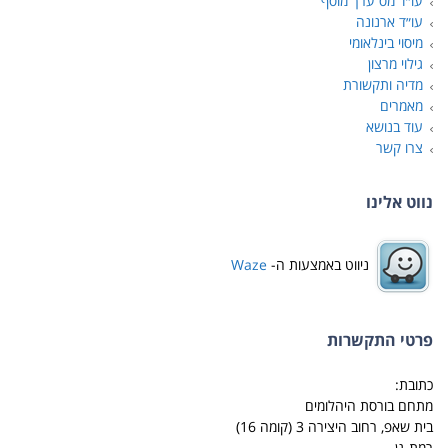
עו״ד מס ערך מוסף
עו״ד ארנונה
מיסוי בינלאומי
גילוי מרצון
מדיה ותקשורת
מאמרים
עוד בנושא
צרו קשר
נווט אלינו
ניווט באמצעות ה-
Waze
פרטי התקשרות
כתובת:
מתחם בורסת היהלומים
בית שאפ, רחוב היצירה 3 (קומה 16)
רמת-גן.